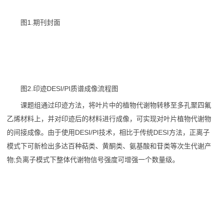
图1.期刊封面
图2.印迹DESI/PI质谱成像流程图
课题组通过印迹方法，将叶片中的植物代谢物转移至多孔聚四氟
乙烯材料上，并对印迹后的材料进行成像，可实现对叶片植物代谢物
的间接成像。由于使用DESI/PI技术，相比于传统DESI方法，正离子
模式下可新检出多达百种萜类、黄酮类、氨基酸和苷类等次生代谢产
物;负离子模式下整体代谢物信号强度可增强一个数量级。