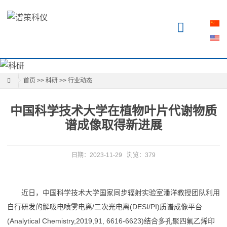
首
页
关
于
首页
>>
科研
>>
行业动态
产
中国科学技术大学在植物叶片代谢物质
品
谱成像取得新进展
科
日期：2023-11-29
浏览：379
研
知
近日，中国科学技术大学国家同步辐射实验室潘洋教授团队利用
识
自行研发的解吸电喷雾电离/二次光电离(DESI/PI)质谱成像平台
(Analytical Chemistry,2019,91, 6616-6623)结合多孔聚四氟乙烯印