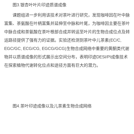
图3.银杏叶叶片印迹质谱成像
课题组进一步利用该技术对茶叶进行研究，发现咖啡因在叶中脉
富集、茶氨酸在叶柄富集并延伸至中脉和叶尾，为咖啡因主要在茶叶
中脉合成和茶氨酸在茶叶根部合成并转运至叶片的生物合成位点及转
运路径提供了强有力的证据。实验还检测到茶叶中儿茶素(EC/C,
EGC/GC, ECG/CG, EGCG/GCG)生物合成网络中重要的黄酮类代谢
物并以质谱成像的形式展示出空间分布，表明印迹DESI/PI成像技术
在探索植物代谢转化位点和途径方面有巨大的潜力。
图4.茶叶印迹成像以及儿茶素生物合成网络